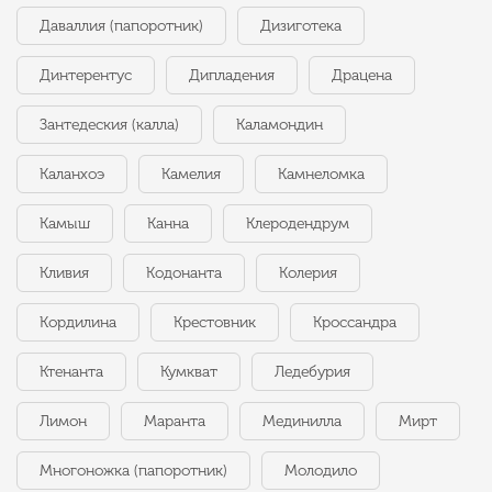
Даваллия (папоротник)
Дизиготека
Динтерентус
Дипладения
Драцена
Зантедеския (калла)
Каламондин
Каланхоэ
Камелия
Камнеломка
Камыш
Канна
Клеродендрум
Кливия
Кодонанта
Колерия
Кордилина
Крестовник
Кроссандра
Ктенанта
Кумкват
Ледебурия
Лимон
Маранта
Мединилла
Мирт
Многоножка (папоротник)
Молодило