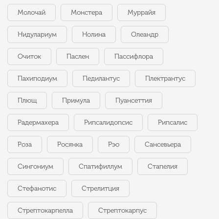
Молочай
Монстера
Муррайя
Нидулариум
Нолина
Олеандр
Очиток
Паслен
Пассифлора
Пахиподиум
Педилантус
Плектрантус
Плющ
Примула
Пуансеттия
Радермахера
Рипсалидопсис
Рипсалис
Роза
Росянка
Рэо
Сансевьера
Сингониум
Спатифиллум
Стапелия
Стефанотис
Стрелитция
Стрептокарпелла
Стрептокарпус