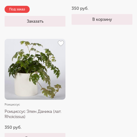
350 руб.
Под заказ
В корзину
Заказать
Роициссус
Роициссус Элен Даника (лат.
Rhoicissus)
350 руб.