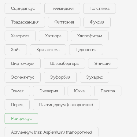
Сциндапсус
Тилландсия
Толстянка
Традесканция
Фиттония
Фуксия
Хавортия
Хатиора
Хлорофитум
Хойя
Хризантема
Церопегия
Циртомиум
Шлюмбергера
Эписция
Эсхинантус
Эуфорбия
Эухарис
Эхмея
Эчеверия
Юкка
Пахира
Перец
Платицериум (папоротник)
Роициссус
Асплениум (лат. Asplenium) (папоротник)