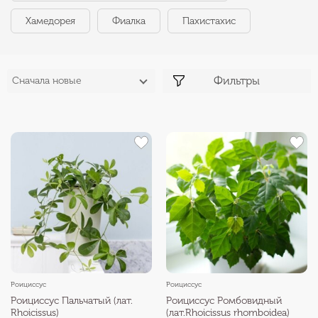
Хамедорея
Фиалка
Пахистахис
Фильтры
Сначала новые
Роициссус
Роициссус
Роициссус Пальчатый (лат.
Роициссус Ромбовидный
Rhoicissus)
(лат.Rhoicissus rhomboidea)