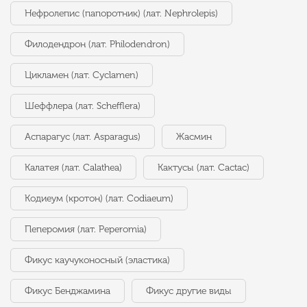
Нефролепис (папоротник) (лат. Nephrolepis)
Филодендрон (лат. Philodendron)
Цикламен (лат. Cyclamen)
Шеффлера (лат. Schefflera)
Аспарагус (лат. Asparagus)
Жасмин
Калатея (лат. Calathea)
Кактусы (лат. Cactac)
Кодиеум (кротон) (лат. Codiaeum)
Пеперомия (лат. Peperomia)
Фикус каучуконосный (эластика)
Фикус Бенджамина
Фикус другие виды