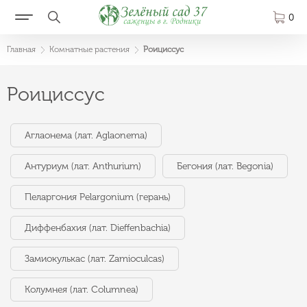
0
Главная
Комнатные растения
Роициссус
Роициссус
Аглаонема (лат. Aglaonema)
Антуриум (лат. Anthurium)
Бегония (лат. Begonia)
Пеларгония Pelargonium (герань)
Диффенбахия (лат. Dieffenbachia)
Замиокулькас (лат. Zamioculcas)
Колумнея (лат. Columnea)