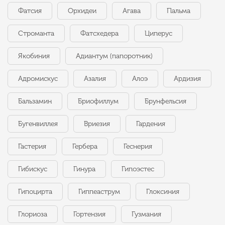
Фатсия
Орхидеи
Агава
Пальма
Строманта
Фатсхедера
Циперус
Якобиния
Адиантум (папоротник)
Адромискус
Азалия
Алоэ
Ардизия
Бальзамин
Бриофиллум
Брунфельсия
Бугенвиллея
Вриезия
Гардения
Гастерия
Гербера
Геснерия
Гибискус
Гинура
Гипоэстес
Гипоцирта
Гиппеаструм
Глоксиния
Глориоза
Гортензия
Гузмания