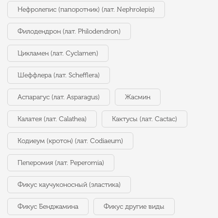
Нефролепис (папоротник) (лат. Nephrolepis)
Филодендрон (лат. Philodendron)
Цикламен (лат. Cyclamen)
Шеффлера (лат. Schefflera)
Аспарагус (лат. Asparagus)
Жасмин
Калатея (лат. Calathea)
Кактусы (лат. Cactac)
Кодиеум (кротон) (лат. Codiaeum)
Пеперомия (лат. Peperomia)
Фикус каучуконосный (эластика)
Фикус Бенджамина
Фикус другие виды