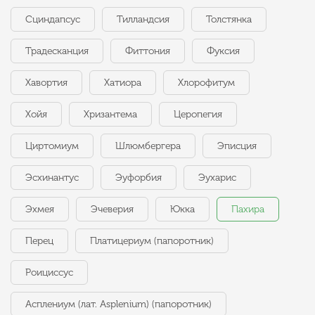
Сциндапсус
Тилландсия
Толстянка
Традесканция
Фиттония
Фуксия
Хавортия
Хатиора
Хлорофитум
Хойя
Хризантема
Церопегия
Циртомиум
Шлюмбергера
Эписция
Эсхинантус
Эуфорбия
Эухарис
Эхмея
Эчеверия
Юкка
Пахира
Перец
Платицериум (папоротник)
Роициссус
Асплениум (лат. Asplenium) (папоротник)