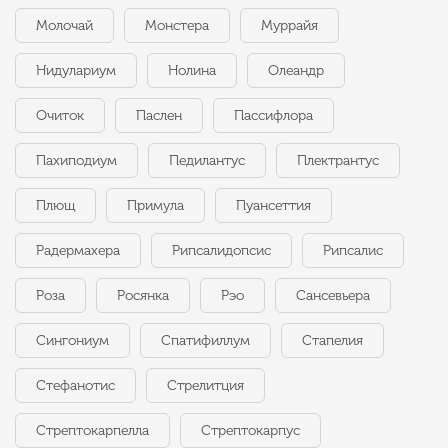
Молочай
Монстера
Муррайя
Нидулариум
Нолина
Олеандр
Очиток
Паслен
Пассифлора
Пахиподиум
Педилантус
Плектрантус
Плющ
Примула
Пуансеттия
Радермахера
Рипсалидопсис
Рипсалис
Роза
Росянка
Рэо
Сансевьера
Сингониум
Спатифиллум
Стапелия
Стефанотис
Стрелитция
Стрептокарпелла
Стрептокарпус