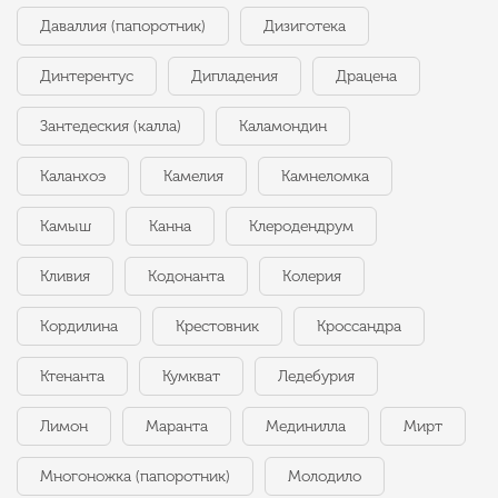
Даваллия (папоротник)
Дизиготека
Динтерентус
Дипладения
Драцена
Зантедеския (калла)
Каламондин
Каланхоэ
Камелия
Камнеломка
Камыш
Канна
Клеродендрум
Кливия
Кодонанта
Колерия
Кордилина
Крестовник
Кроссандра
Ктенанта
Кумкват
Ледебурия
Лимон
Маранта
Мединилла
Мирт
Многоножка (папоротник)
Молодило