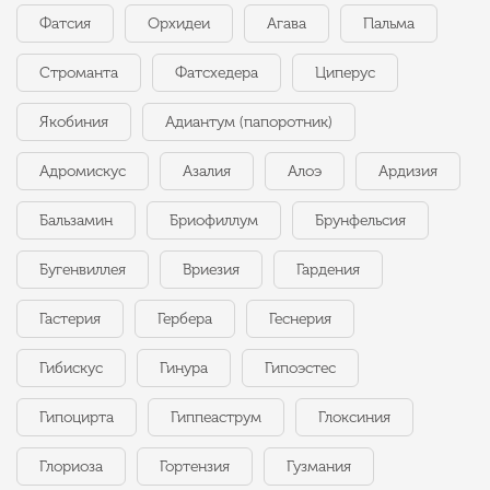
Фатсия
Орхидеи
Агава
Пальма
Строманта
Фатсхедера
Циперус
Якобиния
Адиантум (папоротник)
Адромискус
Азалия
Алоэ
Ардизия
Бальзамин
Бриофиллум
Брунфельсия
Бугенвиллея
Вриезия
Гардения
Гастерия
Гербера
Геснерия
Гибискус
Гинура
Гипоэстес
Гипоцирта
Гиппеаструм
Глоксиния
Глориоза
Гортензия
Гузмания