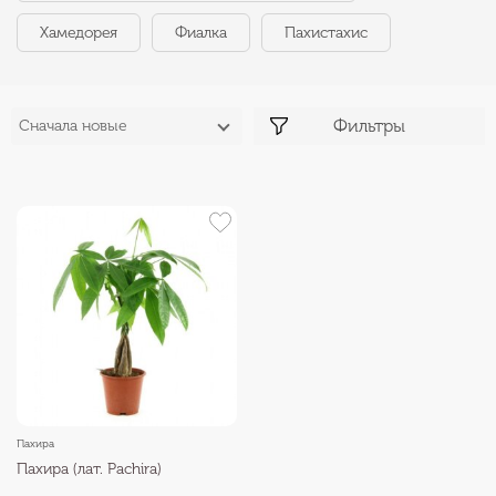
Хамедорея
Фиалка
Пахистахис
Фильтры
Сначала новые
Пахира
Пахира (лат. Pachira)