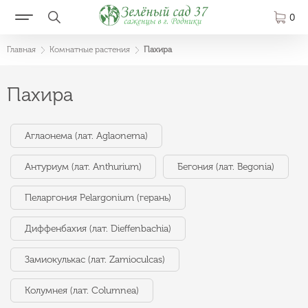
0
Главная
Комнатные растения
Пахира
Пахира
Аглаонема (лат. Aglaonema)
Антуриум (лат. Anthurium)
Бегония (лат. Begonia)
Пеларгония Pelargonium (герань)
Диффенбахия (лат. Dieffenbachia)
Замиокулькас (лат. Zamioculcas)
Колумнея (лат. Columnea)