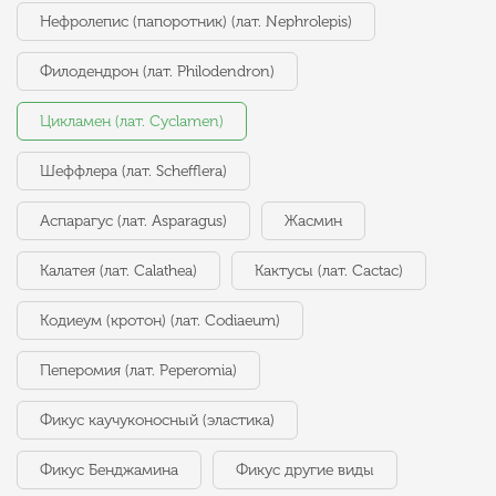
Нефролепис (папоротник) (лат. Nephrolepis)
Филодендрон (лат. Philodendron)
Цикламен (лат. Cyclamen)
Шеффлера (лат. Schefflera)
Аспарагус (лат. Asparagus)
Жасмин
Калатея (лат. Calathea)
Кактусы (лат. Cactac)
Кодиеум (кротон) (лат. Codiaeum)
Пеперомия (лат. Peperomia)
Фикус каучуконосный (эластика)
Фикус Бенджамина
Фикус другие виды