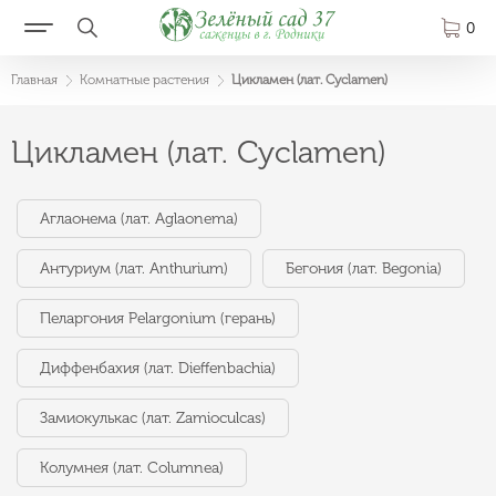
0
Главная
Комнатные растения
Цикламен (лат. Cyclamen)
Цикламен (лат. Cyclamen)
Аглаонема (лат. Aglaonema)
Антуриум (лат. Anthurium)
Бегония (лат. Begonia)
Пеларгония Pelargonium (герань)
Диффенбахия (лат. Dieffenbachia)
Замиокулькас (лат. Zamioculcas)
Колумнея (лат. Columnea)