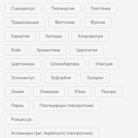
Сциндапсус
Тилландсия
Толстянка
Традесканция
Фиттония
Фуксия
Хавортия
Хатиора
Хлорофитум
Хойя
Хризантема
Церопегия
Циртомиум
Шлюмбергера
Эписция
Эсхинантус
Эуфорбия
Эухарис
Эхмея
Эчеверия
Юкка
Пахира
Перец
Платицериум (папоротник)
Роициссус
Асплениум (лат. Asplenium) (папоротник)