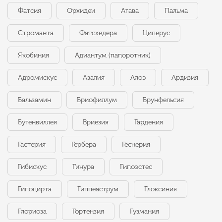
Фатсия
Орхидеи
Агава
Пальма
Строманта
Фатсхедера
Циперус
Якобиния
Адиантум (папоротник)
Адромискус
Азалия
Алоэ
Ардизия
Бальзамин
Бриофиллум
Брунфельсия
Бугенвиллея
Вриезия
Гардения
Гастерия
Гербера
Геснерия
Гибискус
Гинура
Гипоэстес
Гипоцирта
Гиппеаструм
Глоксиния
Глориоза
Гортензия
Гузмания