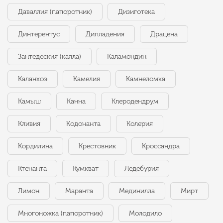
Даваллия (папоротник)
Дизиготека
Динтерентус
Дипладения
Драцена
Зантедеския (калла)
Каламондин
Каланхоэ
Камелия
Камнеломка
Камыш
Канна
Клеродендрум
Кливия
Кодонанта
Колерия
Кордилина
Крестовник
Кроссандра
Ктенанта
Кумкват
Ледебурия
Лимон
Маранта
Мединилла
Мирт
Многоножка (папоротник)
Молодило