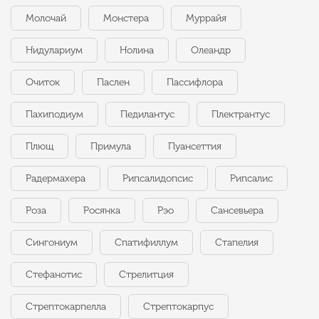
Молочай
Монстера
Муррайя
Нидулариум
Нолина
Олеандр
Очиток
Паслен
Пассифлора
Пахиподиум
Педилантус
Плектрантус
Плющ
Примула
Пуансеттия
Радермахера
Рипсалидопсис
Рипсалис
Роза
Росянка
Рэо
Сансевьера
Сингониум
Спатифиллум
Стапелия
Стефанотис
Стрелитция
Стрептокарпелла
Стрептокарпус