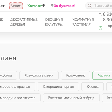
ист
Акции
Каталог
🌳
💐
За букетом!
т. 8 9
т. 8 9
ЫЕ
ДЕКОРАТИВНЫЕ
ОВОЩНЫЕ
КОМНАТНЫЕ
ДЕРЕВЬЯ
КУЛЬТУРЫ
РАСТЕНИЯ
кро
с 1
лина
олубика
Жимолость синяя
Крыжовник
Малина
мородина красная
Смородина черная
Клюква
мородина золотистая
Ежевико-малиновый гибрид
Ки