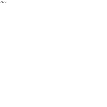
ами....