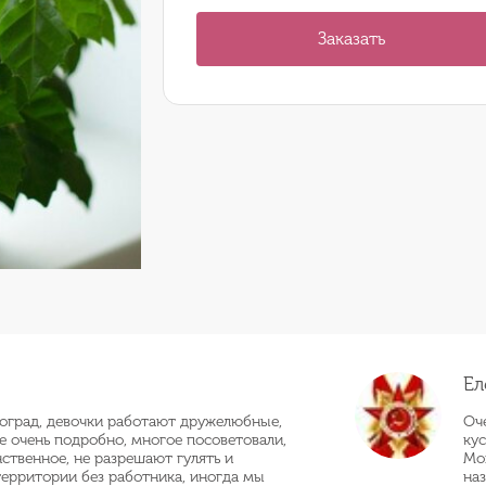
Заказать
Ел
оград, девочки работают дружелюбные,
Оч
се очень подробно, многое посоветовали,
кус
нственное, не разрешают гулять и
Мо
территории без работника, иногда мы
наз