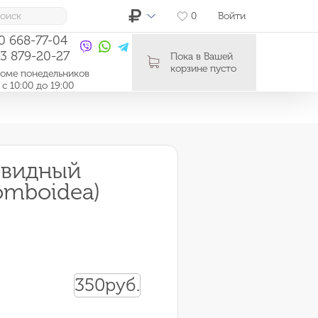
0
Войти
10 668-77-04
03 879-20-27
Пока в Вашей
корзине пусто
ме понедельников
0:00 до 19:00
овидный
homboidea)
350
руб.