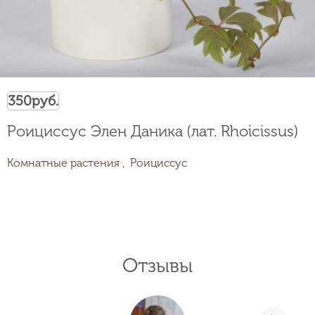
350
руб.
Роициссус Элен Даника (лат. Rhoicissus)
Комнатные растения ,
Роициссус
Отзывы