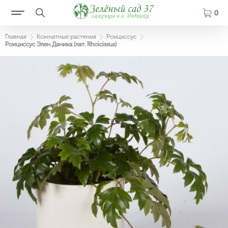
0
Главная
Комнатные растения
Роициссус
Роициссус Элен Даника (лат. Rhoicissus)