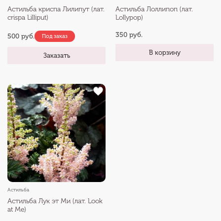
Астильба криспа Лилипут (лат.
Астильба Лоллипоп (лат.
crispa Lilliput)
Lollypop)
350 руб.
500 руб.
Под заказ
В корзину
Заказать
Астильба
Астильба Лук эт Ми (лат. Look
at Me)