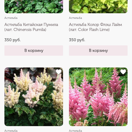
Астильба
Астильба
Астильба Китайская Пумила
Астильба Колор Флэш Лайм
(лат. Chinensis Pumila)
(лат. Color Flash Lime)
350 руб.
350 руб.
В корзину
В корзину
Астильба
Астильба