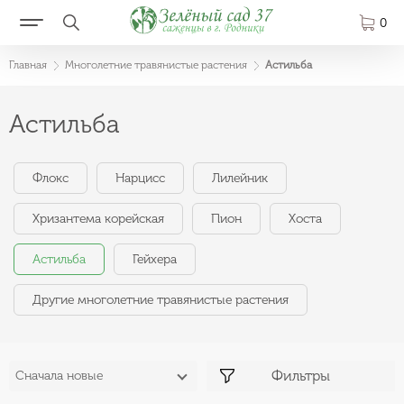
0
Главная
Многолетние травянистые растения
Астильба
Астильба
Флокс
Нарцисс
Лилейник
Хризантема корейская
Пион
Хоста
Астильба
Гейхера
Другие многолетние травянистые растения
Фильтры
Сначала новые