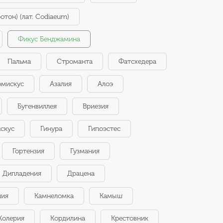
отон) (лат. Codiaeum)
Фикус Бенджамина
Пальма
Строманта
Фатсхедера
омискус
Азалия
Алоэ
Бугенвиллея
Вриезия
скус
Гинура
Гипоэстес
Гортензия
Гузмания
Дипладения
Драцена
лия
Камнеломка
Камыш
Колерия
Кордилина
Крестовник