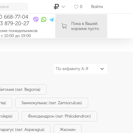
0
Войти
10 668-77-04
03 879-20-27
Пока в Вашей
корзине пусто
ме понедельников
0:00 до 19:00
По алфавиту А-Я
Бегония (лат. Begonia)
hia)
Замиокулькас (лат. Zamioculcas)
olepis)
Филодендрон (лат. Philodendron)
парагус (лат. Asparagus)
Жасмин