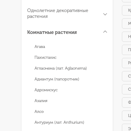
Однолетние декоративные
К
растения
М
Комнатные растения
Н
Агава
П
Пахистахис
Р
Аглаонема (лат. Aglaonema)
С
Адиантум (папоротник)
С
Адромискус
Азалия
Ф
Алоэ
Ц
Антуриум (лат. Anthurium)
Э