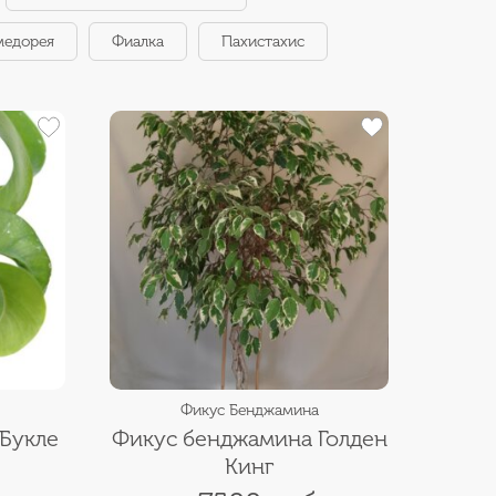
медорея
Фиалка
Пахистахис
Фикус Бенджамина
Букле
Фикус бенджамина Голден
Кинг