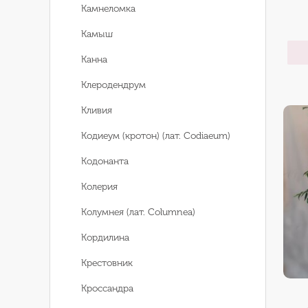
Камнеломка
Камыш
Канна
Клеродендрум
Кливия
Кодиеум (кротон) (лат. Codiaeum)
Кодонанта
Колерия
Колумнея (лат. Columnea)
Кордилина
Крестовник
Кроссандра