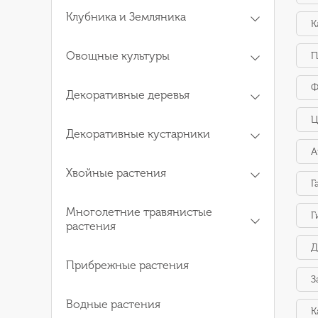
Клубника и Земляника
К
Овощные культуры
П
Ф
Декоративные деревья
Ц
Декоративные кустарники
А
Хвойные растения
Г
Многолетние травянистые
Г
растения
Д
Прибрежные растения
З
Водные растения
К