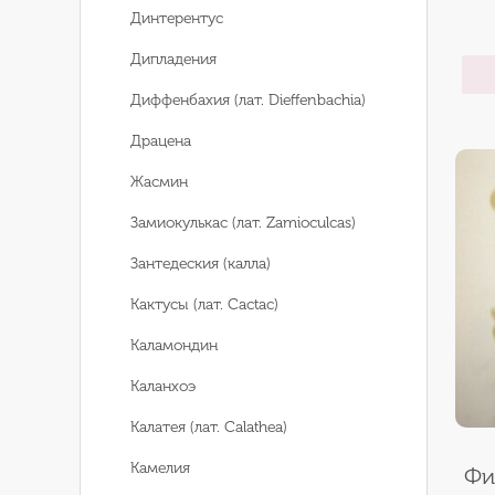
Динтерентус
Дипладения
Диффенбахия (лат. Dieffenbachia)
Драцена
Жасмин
Замиокулькас (лат. Zamioculcas)
Зантедеския (калла)
Кактусы (лат. Cactac)
Каламондин
Каланхоэ
Калатея (лат. Calathea)
Камелия
Фи