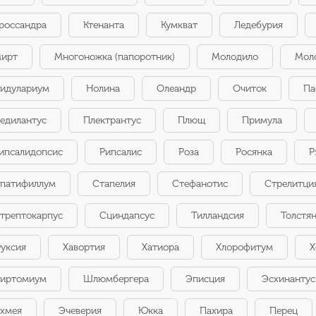
россандра
Ктенанта
Кумкват
Ледебурия
ирт
Многоножка (папоротник)
Молодило
Мол
идулариум
Нолина
Олеандр
Очиток
Па
едилантус
Плектрантус
Плющ
Примула
ипсалидопсис
Рипсалис
Роза
Росянка
Р
патифиллум
Стапелия
Стефанотис
Стрелитци
трептокарпус
Сциндапсус
Тилландсия
Толстя
уксия
Хавортия
Хатиора
Хлорофитум
Х
иртомиум
Шлюмбергера
Эписция
Эсхинантус
хмея
Эчеверия
Юкка
Пахира
Перец