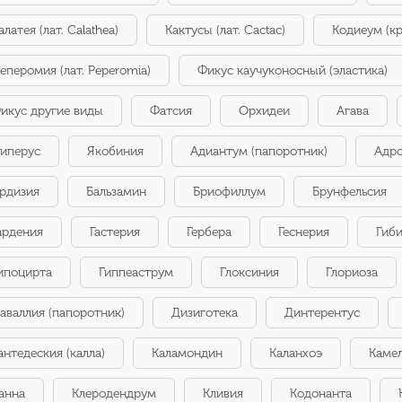
алатея (лат. Calathea)
Кактусы (лат. Cactac)
Кодиеум (кр
еперомия (лат. Peperomia)
Фикус каучуконосный (эластика)
икус другие виды
Фатсия
Орхидеи
Агава
иперус
Якобиния
Адиантум (папоротник)
Адр
рдизия
Бальзамин
Бриофиллум
Брунфельсия
ардения
Гастерия
Гербера
Геснерия
Гиби
ипоцирта
Гиппеаструм
Глоксиния
Глориоза
аваллия (папоротник)
Дизиготека
Динтерентус
антедеския (калла)
Каламондин
Каланхоэ
Каме
анна
Клеродендрум
Кливия
Кодонанта