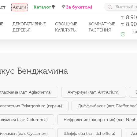
ист
Акции
Каталог
🌳
💐
За букетом!
т. 8 9
т. 8 9
ЫЕ
ДЕКОРАТИВНЫЕ
ОВОЩНЫЕ
КОМНАТНЫЕ
ДЕРЕВЬЯ
КУЛЬТУРЫ
РАСТЕНИЯ
кро
с 1
кус Бенджамина
глаонема (лат. Aglaonema)
Антуриум (лат. Anthurium)
еларгония Pelargonium (герань)
Диффенбахия (лат. Dieffenbac
олумнея (лат. Columnea)
Нефролепис (папоротник) (лат. Nephr
икламен (лат. Cyclamen)
Шеффлера (лат. Schefflera)
Ас