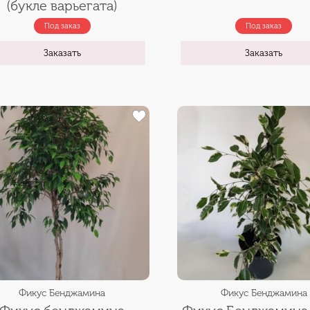
(букле варьегата)
Под заказ
Под заказ
Заказать
Заказать
Фикус Бенджамина
Фикус Бенджамина