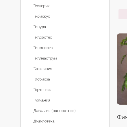
Геснерия
Гибискус
Гинура
Гипоэстес
Гипоцирта
Гиппеаструм
Глоксиния
Глориоза
Гортензия
Гузмания
Даваллия (папоротник)
Фик
Дизиготека