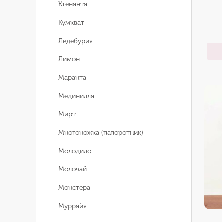
Ктенанта
Кумкват
Ледебурия
Лимон
Маранта
Мединилла
Мирт
Многоножка (папоротник)
Молодило
Молочай
Монстера
Муррайя