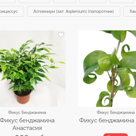
оициссус
Асплениум (лат. Asplenium) (папоротник)
Ха
Фикус Бенджамина
Фикус Бенджамина
Фикус бенджамина
Фикус бенджамина 
Анастасия