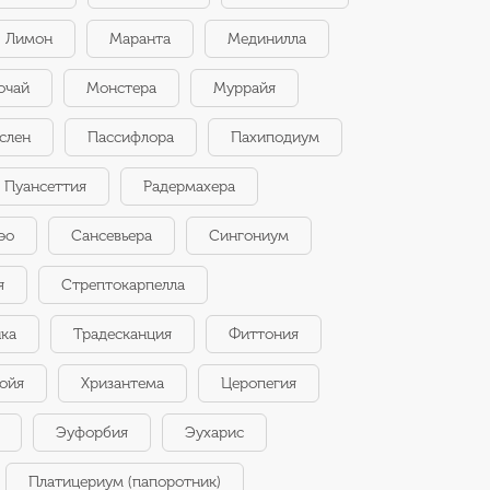
Лимон
Маранта
Мединилла
очай
Монстера
Муррайя
слен
Пассифлора
Пахиподиум
Пуансеттия
Радермахера
эо
Сансевьера
Сингониум
я
Стрептокарпелла
нка
Традесканция
Фиттония
ойя
Хризантема
Церопегия
Эуфорбия
Эухарис
Платицериум (папоротник)