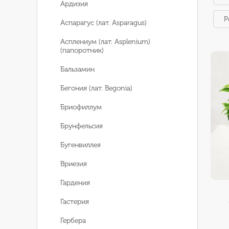
Ардизия
Р
Аспарагус (лат. Asparagus)
Асплениум (лат. Asplenium)
(папоротник)
Бальзамин
Бегония (лат. Begonia)
Бриофиллум
Брунфельсия
Бугенвиллея
Вриезия
Гардения
Гастерия
Гербера