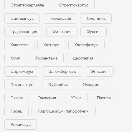
Стрептокарпелла
Стрептокарпус
Сциндапсус
Тилландсия
Толстянка
Традесканция
Фиттония
Фуксия
Хавортия
Хатиора
Хлорофитум
Хойя
Хризантема
Церопегия
Циртомиум
Шлюмбергера
Эписция
Эсхинантус
Эуфорбия
Эухарис
Эхмея
Эчеверия
Юкка
Пахира
Перец
Платицериум (папоротник)
Роициссус