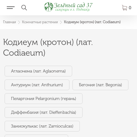
0
Главная
Комнатные растения
Кодиеум (кротон) (лат. Codiaeum)
Кодиеум (кротон) (лат.
Codiaeum)
Аглаонема (лат. Aglaonema)
Антуриум (лат. Anthurium)
Бегония (лат. Begonia)
Пеларгония Pelargonium (герань)
Диффенбахия (лат. Dieffenbachia)
Замиокулькас (лат. Zamioculcas)