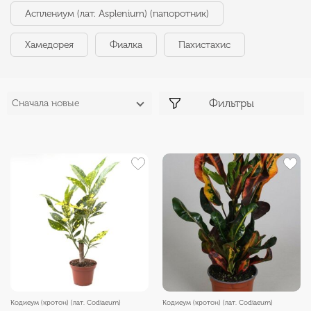
Асплениум (лат. Asplenium) (папоротник)
Хамедорея
Фиалка
Пахистахис
Фильтры
Сначала новые
Кодиеум (кротон) (лат. Codiaeum)
Кодиеум (кротон) (лат. Codiaeum)