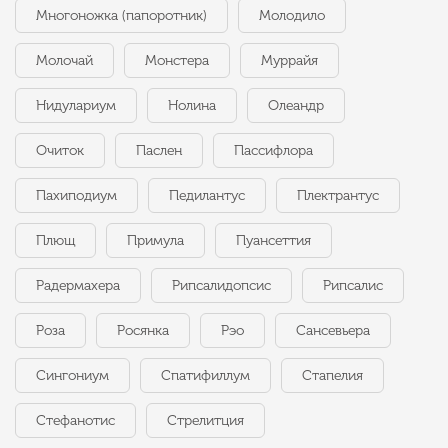
Многоножка (папоротник)
Молодило
Молочай
Монстера
Муррайя
Нидулариум
Нолина
Олеандр
Очиток
Паслен
Пассифлора
Пахиподиум
Педилантус
Плектрантус
Плющ
Примула
Пуансеттия
Радермахера
Рипсалидопсис
Рипсалис
Роза
Росянка
Рэо
Сансевьера
Сингониум
Спатифиллум
Стапелия
Стефанотис
Стрелитция