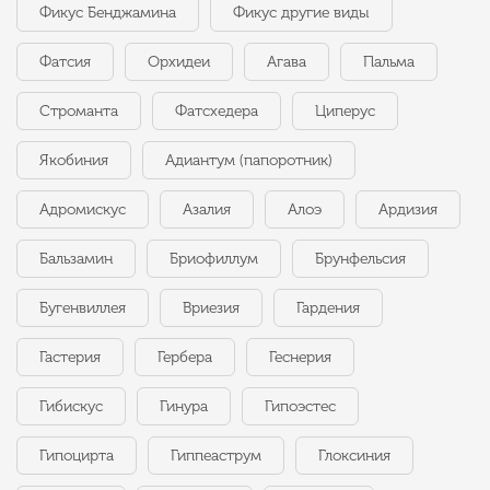
Фикус Бенджамина
Фикус другие виды
Фатсия
Орхидеи
Агава
Пальма
Строманта
Фатсхедера
Циперус
Якобиния
Адиантум (папоротник)
Адромискус
Азалия
Алоэ
Ардизия
Бальзамин
Бриофиллум
Брунфельсия
Бугенвиллея
Вриезия
Гардения
Гастерия
Гербера
Геснерия
Гибискус
Гинура
Гипоэстес
Гипоцирта
Гиппеаструм
Глоксиния