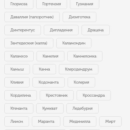
Глориоза
Гортензия
Гузмания
Даваллия (папоротник)
Дизиготека
Динтерентус
Дипладения
Драцена
Зантедеския (калла)
Каламондин
Каланхоэ
Камелия
Камнеломка
Камыш
Канна
Клеродендрум
Кливия
Кодонанта
Колерия
Кордилина
Крестовник
Кроссандра
Ктенанта
Кумкват
Ледебурия
Лимон
Маранта
Мединилла
Мирт