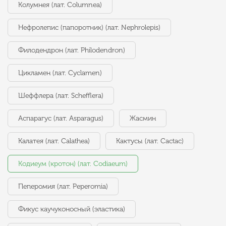
Колумнея (лат. Columnea)
Нефролепис (папоротник) (лат. Nephrolepis)
Филодендрон (лат. Philodendron)
Цикламен (лат. Cyclamen)
Шеффлера (лат. Schefflera)
Аспарагус (лат. Asparagus)
Жасмин
Калатея (лат. Calathea)
Кактусы (лат. Cactac)
Кодиеум (кротон) (лат. Codiaeum)
Пеперомия (лат. Peperomia)
Фикус каучуконосный (эластика)