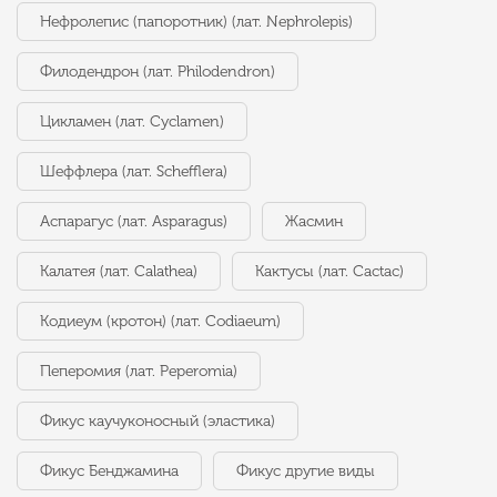
Нефролепис (папоротник) (лат. Nephrolepis)
Филодендрон (лат. Philodendron)
Цикламен (лат. Cyclamen)
Шеффлера (лат. Schefflera)
Аспарагус (лат. Asparagus)
Жасмин
Калатея (лат. Calathea)
Кактусы (лат. Cactac)
Кодиеум (кротон) (лат. Codiaeum)
Пеперомия (лат. Peperomia)
Фикус каучуконосный (эластика)
Фикус Бенджамина
Фикус другие виды