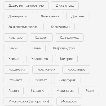
Даваллия (папоротник)
Дизиготека
Динтерентус
Дипладения
Драцена
Зантедеския (калла)
Каламондин
Каланхоэ
Камелия
Камнеломка
Камыш
Канна
Клеродендрум
Кливия
Кодонанта
Колерия
Кордилина
Крестовник
Кроссандра
Ктенанта
Кумкват
Ледебурия
Лимон
Маранта
Мединилла
Мирт
Многоножка (папоротник)
Молодило