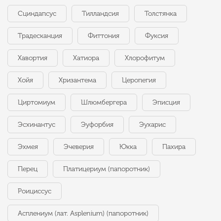
Сциндапсус
Тилландсия
Толстянка
Традесканция
Фиттония
Фуксия
Хавортия
Хатиора
Хлорофитум
Хойя
Хризантема
Церопегия
Циртомиум
Шлюмбергера
Эписция
Эсхинантус
Эуфорбия
Эухарис
Эхмея
Эчеверия
Юкка
Пахира
Перец
Платицериум (папоротник)
Роициссус
Асплениум (лат. Asplenium) (папоротник)