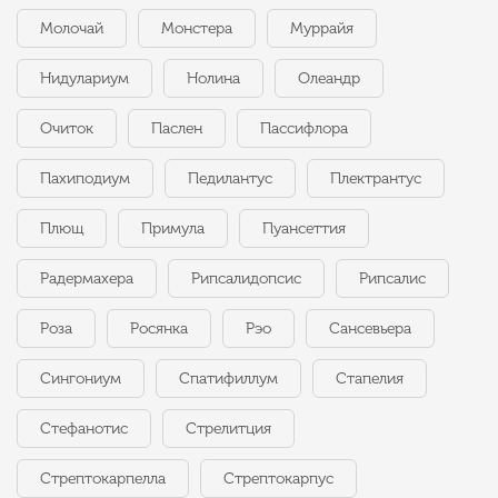
Молочай
Монстера
Муррайя
Нидулариум
Нолина
Олеандр
Очиток
Паслен
Пассифлора
Пахиподиум
Педилантус
Плектрантус
Плющ
Примула
Пуансеттия
Радермахера
Рипсалидопсис
Рипсалис
Роза
Росянка
Рэо
Сансевьера
Сингониум
Спатифиллум
Стапелия
Стефанотис
Стрелитция
Стрептокарпелла
Стрептокарпус