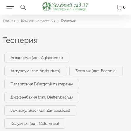
0
Главная
Комнатные растения
Геснерия
Геснерия
Аглаонема (лат. Aglaonema)
Антуриум (лат. Anthurium)
Бегония (лат. Begonia)
Пеларгония Pelargonium (герань)
Диффенбахия (лат. Dieffenbachia)
Замиокулькас (лат. Zamioculcas)
Колумнея (лат. Columnea)