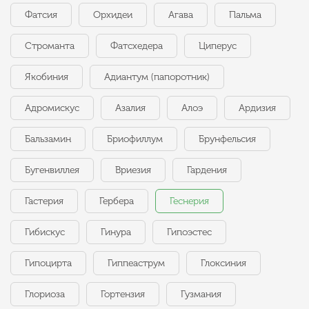
Фатсия
Орхидеи
Агава
Пальма
Строманта
Фатсхедера
Циперус
Якобиния
Адиантум (папоротник)
Адромискус
Азалия
Алоэ
Ардизия
Бальзамин
Бриофиллум
Брунфельсия
Бугенвиллея
Вриезия
Гардения
Гастерия
Гербера
Геснерия
Гибискус
Гинура
Гипоэстес
Гипоцирта
Гиппеаструм
Глоксиния
Глориоза
Гортензия
Гузмания