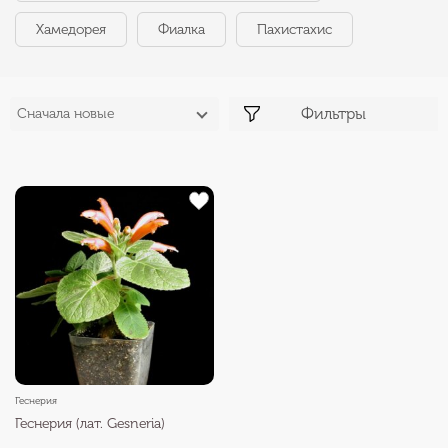
Хамедорея
Фиалка
Пахистахис
Фильтры
Сначала новые
Геснерия
Геснерия (лат. Gesneria)