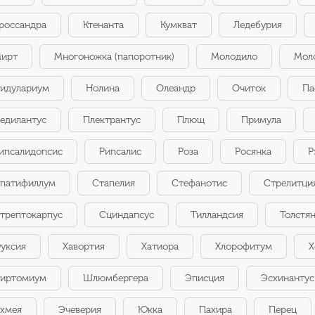
россандра
Ктенанта
Кумкват
Ледебурия
ирт
Многоножка (папоротник)
Молодило
Мол
идулариум
Нолина
Олеандр
Очиток
Па
едилантус
Плектрантус
Плющ
Примула
ипсалидопсис
Рипсалис
Роза
Росянка
Р
патифиллум
Стапелия
Стефанотис
Стрелитци
трептокарпус
Сциндапсус
Тилландсия
Толстя
уксия
Хавортия
Хатиора
Хлорофитум
Х
иртомиум
Шлюмбергера
Эписция
Эсхинантус
хмея
Эчеверия
Юкка
Пахира
Перец