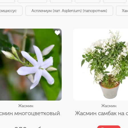
оициссус
Асплениум (лат. Asplenium) (папоротник)
Ха
Жасмин
Жасмин
смин многоцветковый
Жасмин самбак на 