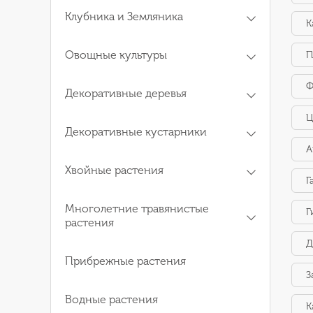
Клубника и Земляника
К
Овощные культуры
П
Ф
Декоративные деревья
Ц
Декоративные кустарники
А
Хвойные растения
Г
Многолетние травянистые
Г
растения
Д
Прибрежные растения
З
Водные растения
К