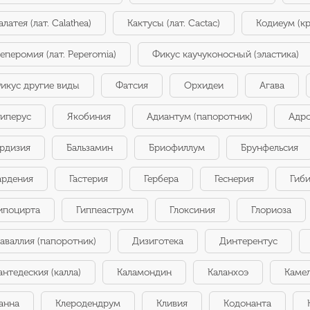
алатея (лат. Calathea)
Кактусы (лат. Cactac)
Кодиеум (кр
еперомия (лат. Peperomia)
Фикус каучуконосный (эластика)
икус другие виды
Фатсия
Орхидеи
Агава
иперус
Якобиния
Адиантум (папоротник)
Адр
рдизия
Бальзамин
Бриофиллум
Брунфельсия
ардения
Гастерия
Гербера
Геснерия
Гиби
ипоцирта
Гиппеаструм
Глоксиния
Глориоза
аваллия (папоротник)
Дизиготека
Динтерентус
антедеския (калла)
Каламондин
Каланхоэ
Каме
анна
Клеродендрум
Кливия
Кодонанта