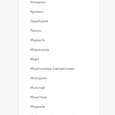
Ктенанта
Кумкват
Ледебурия
Лимон
Маранта
Мединилла
Мирт
Многоножка (папоротник)
Молодило
Молочай
Монстера
Муррайя