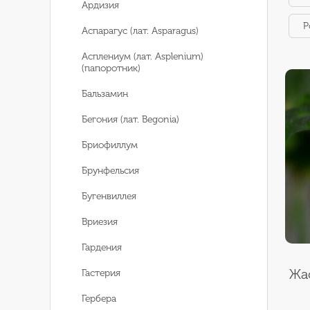
Ардизия
Р
Аспарагус (лат. Asparagus)
Асплениум (лат. Asplenium)
(папоротник)
Бальзамин
Бегония (лат. Begonia)
Бриофиллум
Брунфельсия
Бугенвиллея
Вриезия
Гардения
Жа
Гастерия
Гербера