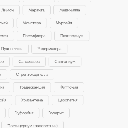
Лимон
Маранта
Мединилла
очай
Монстера
Муррайя
слен
Пассифлора
Пахиподиум
Пуансеттия
Радермахера
эо
Сансевьера
Сингониум
я
Стрептокарпелла
нка
Традесканция
Фиттония
ойя
Хризантема
Церопегия
Эуфорбия
Эухарис
Платицериум (папоротник)