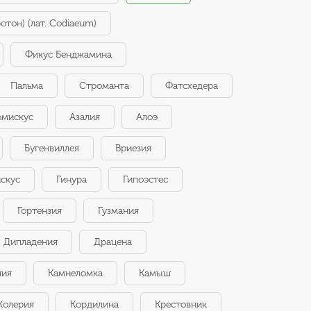
отон) (лат. Codiaeum)
Фикус Бенджамина
Пальма
Строманта
Фатсхедера
омискус
Азалия
Алоэ
Бугенвиллея
Вриезия
скус
Гинура
Гипоэстес
Гортензия
Гузмания
Дипладения
Драцена
лия
Камнеломка
Камыш
Колерия
Кордилина
Крестовник