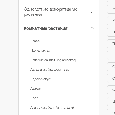
Однолетние декоративные
К
растения
М
Комнатные растения
Н
Агава
П
Пахистахис
Р
Аглаонема (лат. Aglaonema)
С
Адиантум (папоротник)
С
Адромискус
Азалия
Ф
Алоэ
Ц
Антуриум (лат. Anthurium)
Э