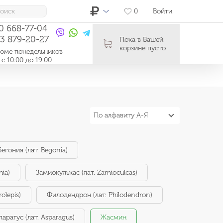
0
Войти
10 668-77-04
03 879-20-27
Пока в Вашей
корзине пусто
ме понедельников
0:00 до 19:00
По алфавиту А-Я
Бегония (лат. Begonia)
hia)
Замиокулькас (лат. Zamioculcas)
olepis)
Филодендрон (лат. Philodendron)
парагус (лат. Asparagus)
Жасмин