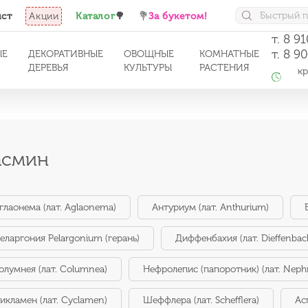
ист
Акции
Каталог
🌳
💐
За букетом!
т. 8 9
т. 8 9
ЫЕ
ДЕКОРАТИВНЫЕ
ОВОЩНЫЕ
КОМНАТНЫЕ
ДЕРЕВЬЯ
КУЛЬТУРЫ
РАСТЕНИЯ
кро
с 1
смин
глаонема (лат. Aglaonema)
Антуриум (лат. Anthurium)
еларгония Pelargonium (герань)
Диффенбахия (лат. Dieffenbac
олумнея (лат. Columnea)
Нефролепис (папоротник) (лат. Nephr
икламен (лат. Cyclamen)
Шеффлера (лат. Schefflera)
Ас