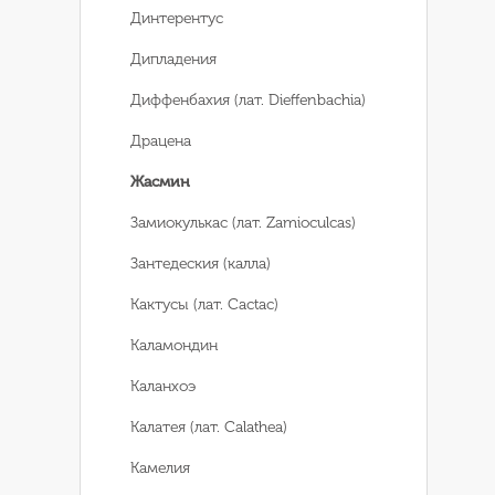
Динтерентус
Дипладения
Диффенбахия (лат. Dieffenbachia)
Драцена
Жасмин
Замиокулькас (лат. Zamioculcas)
Зантедеския (калла)
Кактусы (лат. Cactac)
Каламондин
Каланхоэ
Калатея (лат. Calathea)
Камелия