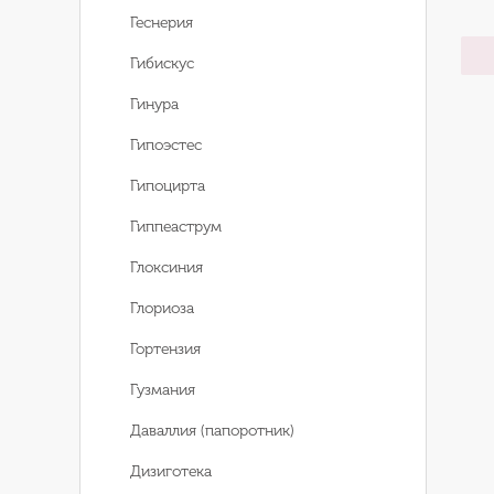
Геснерия
Гибискус
Гинура
Гипоэстес
Гипоцирта
Гиппеаструм
Глоксиния
Глориоза
Гортензия
Гузмания
Даваллия (папоротник)
Дизиготека