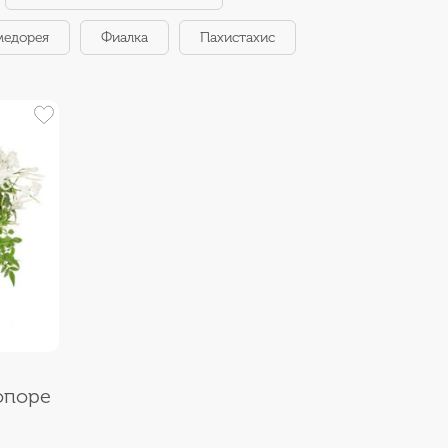
медорея
Фиалка
Пахистахис
опоре