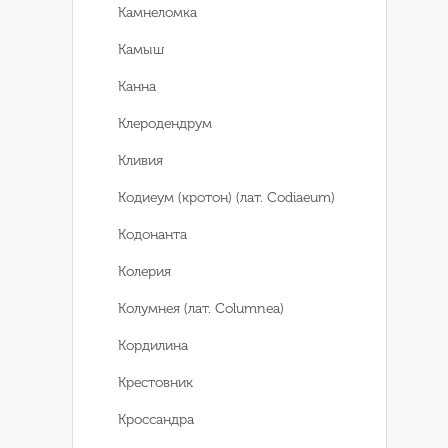
Камнеломка
Камыш
Канна
Клеродендрум
Кливия
Кодиеум (кротон) (лат. Codiaeum)
Кодонанта
Колерия
Колумнея (лат. Columnea)
Кордилина
Крестовник
Кроссандра