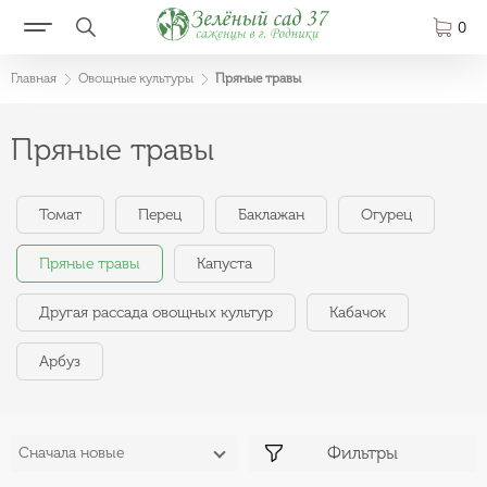
0
Главная
Овощные культуры
Пряные травы
Пряные травы
Томат
Перец
Баклажан
Огурец
Пряные травы
Капуста
Другая рассада овощных культур
Кабачок
Арбуз
Фильтры
Сначала новые