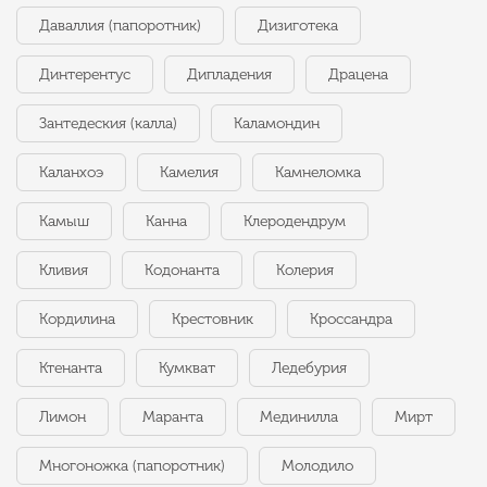
Даваллия (папоротник)
Дизиготека
Динтерентус
Дипладения
Драцена
Зантедеския (калла)
Каламондин
Каланхоэ
Камелия
Камнеломка
Камыш
Канна
Клеродендрум
Кливия
Кодонанта
Колерия
Кордилина
Крестовник
Кроссандра
Ктенанта
Кумкват
Ледебурия
Лимон
Маранта
Мединилла
Мирт
Многоножка (папоротник)
Молодило