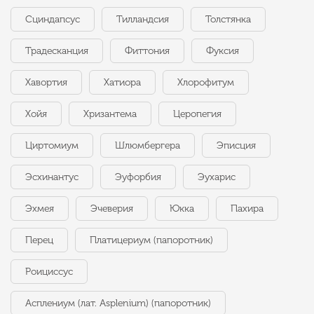
Сциндапсус
Тилландсия
Толстянка
Традесканция
Фиттония
Фуксия
Хавортия
Хатиора
Хлорофитум
Хойя
Хризантема
Церопегия
Циртомиум
Шлюмбергера
Эписция
Эсхинантус
Эуфорбия
Эухарис
Эхмея
Эчеверия
Юкка
Пахира
Перец
Платицериум (папоротник)
Роициссус
Асплениум (лат. Asplenium) (папоротник)