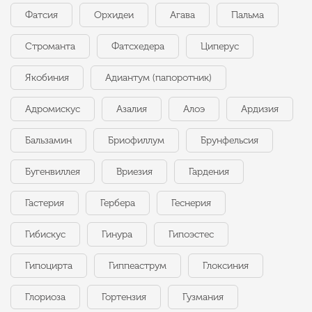
Фатсия
Орхидеи
Агава
Пальма
Строманта
Фатсхедера
Циперус
Якобиния
Адиантум (папоротник)
Адромискус
Азалия
Алоэ
Ардизия
Бальзамин
Бриофиллум
Брунфельсия
Бугенвиллея
Вриезия
Гардения
Гастерия
Гербера
Геснерия
Гибискус
Гинура
Гипоэстес
Гипоцирта
Гиппеаструм
Глоксиния
Глориоза
Гортензия
Гузмания