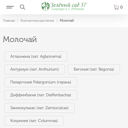
0
Главная
Комнатные растения
Молочай
Молочай
Аглаонема (лат. Aglaonema)
Антуриум (лат. Anthurium)
Бегония (лат. Begonia)
Пеларгония Pelargonium (герань)
Диффенбахия (лат. Dieffenbachia)
Замиокулькас (лат. Zamioculcas)
Колумнея (лат. Columnea)