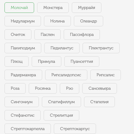
Молочай
Монстера
Муррайя
Нидулариум
Нолина
Олеандр
Очиток
Паслен
Пассифлора
Пахиподиум
Педилантус
Плектрантус
Плющ
Примула
Пуансеттия
Радермахера
Рипсалидопсис
Рипсалис
Роза
Росянка
Рэо
Сансевьера
Сингониум
Спатифиллум
Стапелия
Стефанотис
Стрелитция
Стрептокарпелла
Стрептокарпус