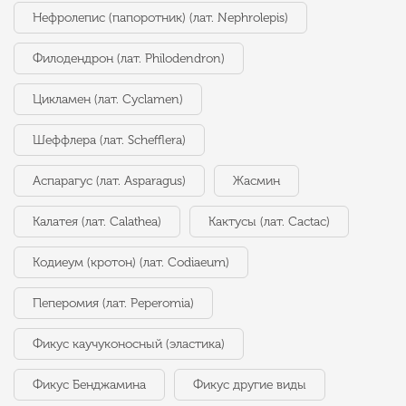
Нефролепис (папоротник) (лат. Nephrolepis)
Филодендрон (лат. Philodendron)
Цикламен (лат. Cyclamen)
Шеффлера (лат. Schefflera)
Аспарагус (лат. Asparagus)
Жасмин
Калатея (лат. Calathea)
Кактусы (лат. Cactac)
Кодиеум (кротон) (лат. Codiaeum)
Пеперомия (лат. Peperomia)
Фикус каучуконосный (эластика)
Фикус Бенджамина
Фикус другие виды