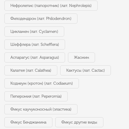
Нефролепис (папоротник) (лат. Nephrolepis)
Филодендрон (лат. Philodendron)
Цикламен (лат. Cyclamen)
Шеффлера (лат. Schefflera)
Аспарагус (лат. Asparagus)
Жасмин
Калатея (лат. Calathea)
Кактусы (лат. Cactac)
Кодиеум (кротон) (лат. Codiaeum)
Пеперомия (лат. Peperomia)
Фикус каучуконосный (эластика)
Фикус Бенджамина
Фикус другие виды