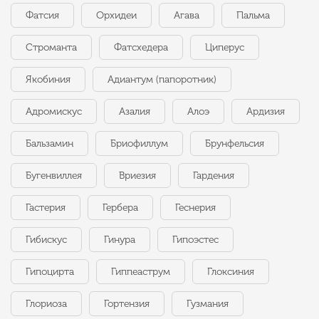
Фатсия
Орхидеи
Агава
Пальма
Строманта
Фатсхедера
Циперус
Якобиния
Адиантум (папоротник)
Адромискус
Азалия
Алоэ
Ардизия
Бальзамин
Бриофиллум
Брунфельсия
Бугенвиллея
Вриезия
Гардения
Гастерия
Гербера
Геснерия
Гибискус
Гинура
Гипоэстес
Гипоцирта
Гиппеаструм
Глоксиния
Глориоза
Гортензия
Гузмания