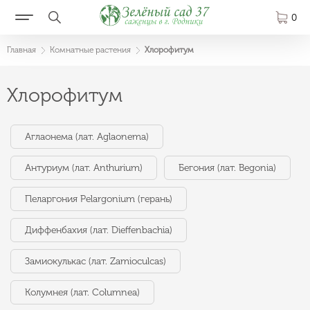
0
Главная
Комнатные растения
Хлорофитум
Хлорофитум
Аглаонема (лат. Aglaonema)
Антуриум (лат. Anthurium)
Бегония (лат. Begonia)
Пеларгония Pelargonium (герань)
Диффенбахия (лат. Dieffenbachia)
Замиокулькас (лат. Zamioculcas)
Колумнея (лат. Columnea)