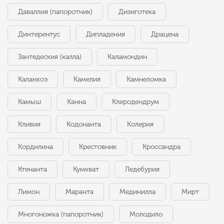
Даваллия (папоротник)
Дизиготека
Динтерентус
Дипладения
Драцена
Зантедеския (калла)
Каламондин
Каланхоэ
Камелия
Камнеломка
Камыш
Канна
Клеродендрум
Кливия
Кодонанта
Колерия
Кордилина
Крестовник
Кроссандра
Ктенанта
Кумкват
Ледебурия
Лимон
Маранта
Мединилла
Мирт
Многоножка (папоротник)
Молодило