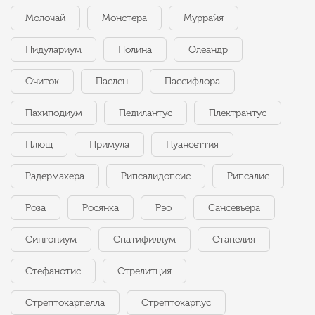
Молочай
Монстера
Муррайя
Нидулариум
Нолина
Олеандр
Очиток
Паслен
Пассифлора
Пахиподиум
Педилантус
Плектрантус
Плющ
Примула
Пуансеттия
Радермахера
Рипсалидопсис
Рипсалис
Роза
Росянка
Рэо
Сансевьера
Сингониум
Спатифиллум
Стапелия
Стефанотис
Стрелитция
Стрептокарпелла
Стрептокарпус