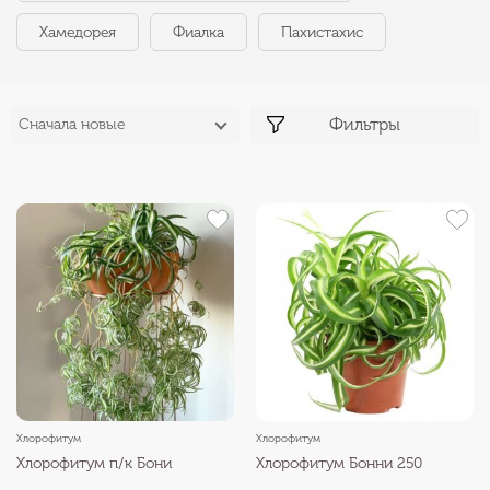
Хамедорея
Фиалка
Пахистахис
Фильтры
Сначала новые
Хлорофитум
Хлорофитум
Хлорофитум п/к Бони
Хлорофитум Бонни 250