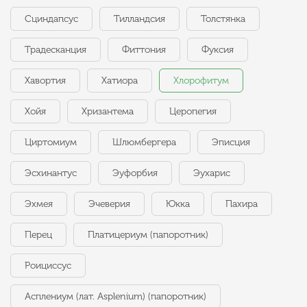
Сциндапсус
Тилландсия
Толстянка
Традесканция
Фиттония
Фуксия
Хавортия
Хатиора
Хлорофитум
Хойя
Хризантема
Церопегия
Циртомиум
Шлюмбергера
Эписция
Эсхинантус
Эуфорбия
Эухарис
Эхмея
Эчеверия
Юкка
Пахира
Перец
Платицериум (папоротник)
Роициссус
Асплениум (лат. Asplenium) (папоротник)