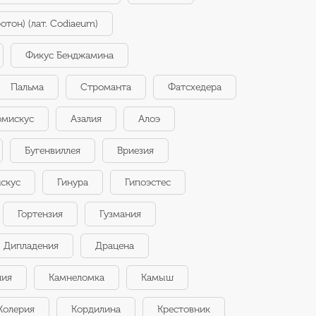
отон) (лат. Codiaeum)
Фикус Бенджамина
Пальма
Строманта
Фатсхедера
омискус
Азалия
Алоэ
Бугенвиллея
Вриезия
скус
Гинура
Гипоэстес
Гортензия
Гузмания
Дипладения
Драцена
лия
Камнеломка
Камыш
Колерия
Кордилина
Крестовник