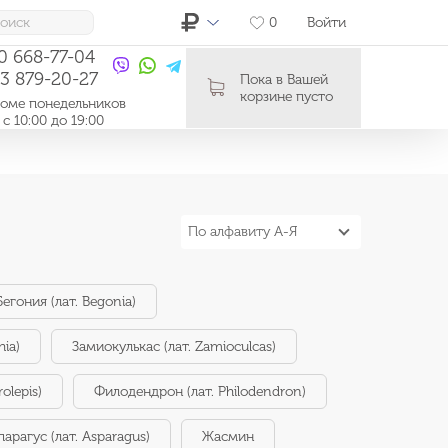
0
Войти
10 668-77-04
03 879-20-27
Пока в Вашей
корзине пусто
ме понедельников
0:00 до 19:00
По алфавиту А-Я
Бегония (лат. Begonia)
hia)
Замиокулькас (лат. Zamioculcas)
olepis)
Филодендрон (лат. Philodendron)
парагус (лат. Asparagus)
Жасмин