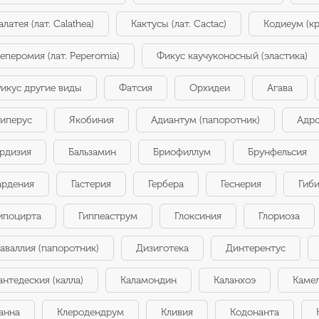
алатея (лат. Calathea)
Кактусы (лат. Cactac)
Кодиеум (кр
еперомия (лат. Peperomia)
Фикус каучуконосный (эластика)
икус другие виды
Фатсия
Орхидеи
Агава
иперус
Якобиния
Адиантум (папоротник)
Адр
рдизия
Бальзамин
Бриофиллум
Брунфельсия
ардения
Гастерия
Гербера
Геснерия
Гиби
ипоцирта
Гиппеаструм
Глоксиния
Глориоза
аваллия (папоротник)
Дизиготека
Динтерентус
антедеския (калла)
Каламондин
Каланхоэ
Каме
анна
Клеродендрум
Кливия
Кодонанта