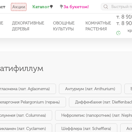
ист
Акции
Каталог
🌳
💐
За букетом!
т. 8 9
т. 8 9
ЫЕ
ДЕКОРАТИВНЫЕ
ОВОЩНЫЕ
КОМНАТНЫЕ
ДЕРЕВЬЯ
КУЛЬТУРЫ
РАСТЕНИЯ
кро
с 1
атифиллум
глаонема (лат. Aglaonema)
Антуриум (лат. Anthurium)
еларгония Pelargonium (герань)
Диффенбахия (лат. Dieffenbac
олумнея (лат. Columnea)
Нефролепис (папоротник) (лат. Nephr
икламен (лат. Cyclamen)
Шеффлера (лат. Schefflera)
Ас