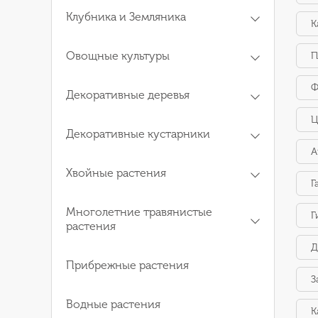
Клубника и Земляника
К
Овощные культуры
П
Ф
Декоративные деревья
Ц
Декоративные кустарники
А
Хвойные растения
Г
Многолетние травянистые
Г
растения
Д
Прибрежные растения
З
Водные растения
К