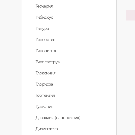
Геснерия
Гибискус
Гинура
Гипоэстес
Гипоцирта
Гиппеаструм
Глоксиния
Глориоза
Гортензия
Гузмания
Даваллия (папоротник)
Дизиготека