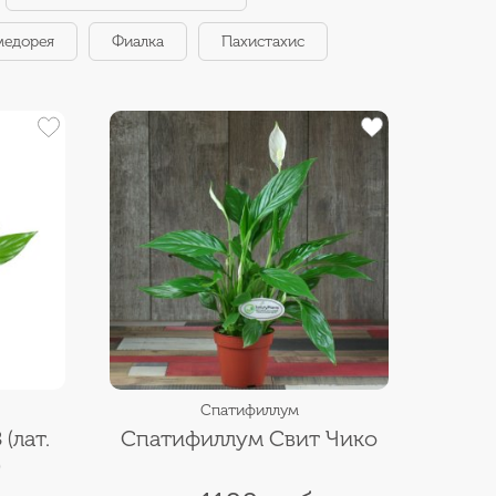
медорея
Фиалка
Пахистахис
Спатифиллум
(лат.
Спатифиллум Свит Чико
)