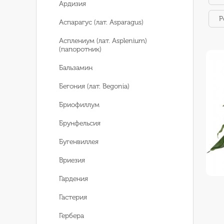
Ардизия
Р
Аспарагус (лат. Asparagus)
Асплениум (лат. Asplenium)
(папоротник)
Бальзамин
Бегония (лат. Begonia)
Бриофиллум
Брунфельсия
Бугенвиллея
Вриезия
Гардения
Гастерия
Гербера