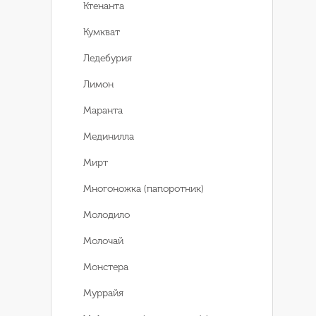
Ктенанта
Кумкват
Ледебурия
Лимон
Маранта
Мединилла
Мирт
Многоножка (папоротник)
Молодило
Молочай
Монстера
Муррайя