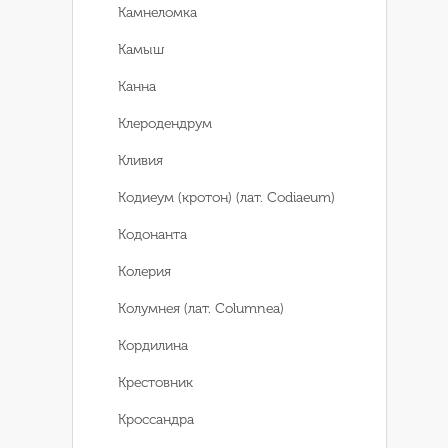
Камнеломка
Камыш
Канна
Клеродендрум
Кливия
Кодиеум (кротон) (лат. Codiaeum)
Кодонанта
Колерия
Колумнея (лат. Columnea)
Кордилина
Крестовник
Кроссандра