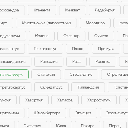
россандра
Ктенанта
Кумкват
Ледебурия
ирт
Многоножка (папоротник)
Молодило
Мол
идулариум
Нолина
Олеандр
Очиток
Па
едилантус
Плектрантус
Плющ
Примула
ипсалидопсис
Рипсалис
Роза
Росянка
Р
патифиллум
Стапелия
Стефанотис
Стрелитци
трептокарпус
Сциндапсус
Тилландсия
Толстя
уксия
Хавортия
Хатиора
Хлорофитум
Х
иртомиум
Шлюмбергера
Эписция
Эсхинантус
хмея
Эчеверия
Юкка
Пахира
Перец