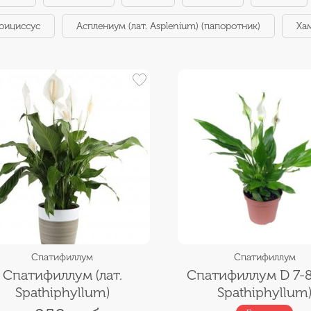
оициссус
Асплениум (лат. Asplenium) (папоротник)
Ха
Спатифиллум
Спатифиллум
Спатифиллум (лат.
Спатифиллум D 7-8 
Spathiphyllum)
Spathiphyllum