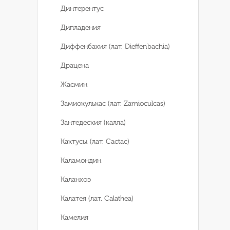
Динтерентус
Дипладения
Диффенбахия (лат. Dieffenbachia)
Драцена
Жасмин
Замиокулькас (лат. Zamioculcas)
Зантедеския (калла)
Кактусы (лат. Cactac)
Каламондин
Каланхоэ
Калатея (лат. Calathea)
Камелия