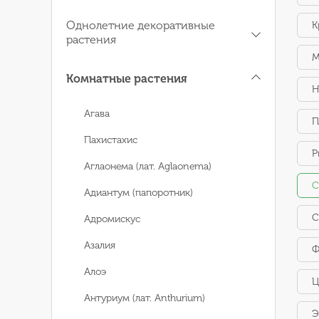
Однолетние декоративные
К
растения
М
Комнатные растения
Н
Агава
П
Пахистахис
Р
Аглаонема (лат. Aglaonema)
С
Адиантум (папоротник)
С
Адромискус
Азалия
Ф
Алоэ
Ц
Антуриум (лат. Anthurium)
Э