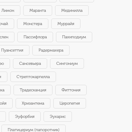
Лимон
Маранта
Мединилла
очай
Монстера
Муррайя
слен
Пассифлора
Пахиподиум
Пуансеттия
Радермахера
эо
Сансевьера
Сингониум
я
Стрептокарпелла
нка
Традесканция
Фиттония
ойя
Хризантема
Церопегия
Эуфорбия
Эухарис
Платицериум (папоротник)