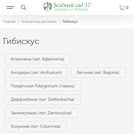
0
Главная
Комнатные растения
Гибискус
Гибискус
Аглаонема (лат. Aglaonema)
Антуриум (лат. Anthurium)
Бегония (лат. Begonia)
Пеларгония Pelargonium (герань)
Диффенбахия (лат. Dieffenbachia)
Замиокулькас (лат. Zamioculcas)
Колумнея (лат. Columnea)