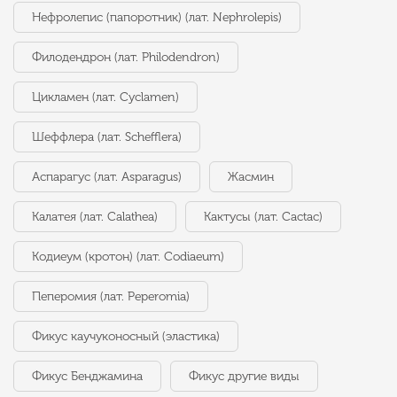
Нефролепис (папоротник) (лат. Nephrolepis)
Филодендрон (лат. Philodendron)
Цикламен (лат. Cyclamen)
Шеффлера (лат. Schefflera)
Аспарагус (лат. Asparagus)
Жасмин
Калатея (лат. Calathea)
Кактусы (лат. Cactac)
Кодиеум (кротон) (лат. Codiaeum)
Пеперомия (лат. Peperomia)
Фикус каучуконосный (эластика)
Фикус Бенджамина
Фикус другие виды