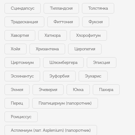
Сциндапсус
Тилландсия
Толстянка
Традесканция
Фиттония
Фуксия
Хавортия
Хатиора
Хлорофитум
Хойя
Хризантема
Церопегия
Циртомиум
Шлюмбергера
Эписция
Эсхинантус
Эуфорбия
Эухарис
Эхмея
Эчеверия
Юкка
Пахира
Перец
Платицериум (папоротник)
Роициссус
Асплениум (лат. Asplenium) (папоротник)