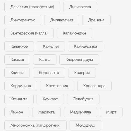
Даваллия (папоротник)
Дизиготека
Динтерентус
Дипладения
Драцена
Зантедеския (калла)
Каламондин
Каланхоэ
Камелия
Камнеломка
Камыш
Канна
Клеродендрум
Кливия
Кодонанта
Колерия
Кордилина
Крестовник
Кроссандра
Ктенанта
Кумкват
Ледебурия
Лимон
Маранта
Мединилла
Мирт
Многоножка (папоротник)
Молодило