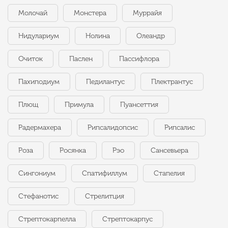
Молочай
Монстера
Муррайя
Нидулариум
Нолина
Олеандр
Очиток
Паслен
Пассифлора
Пахиподиум
Педилантус
Плектрантус
Плющ
Примула
Пуансеттия
Радермахера
Рипсалидопсис
Рипсалис
Роза
Росянка
Рэо
Сансевьера
Сингониум
Спатифиллум
Стапелия
Стефанотис
Стрелитция
Стрептокарпелла
Стрептокарпус