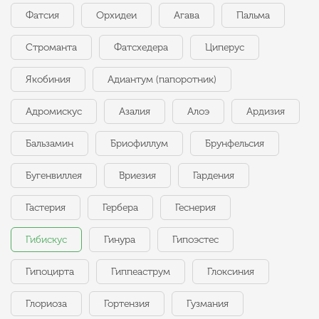
Фатсия
Орхидеи
Агава
Пальма
Строманта
Фатсхедера
Циперус
Якобиния
Адиантум (папоротник)
Адромискус
Азалия
Алоэ
Ардизия
Бальзамин
Бриофиллум
Брунфельсия
Бугенвиллея
Вриезия
Гардения
Гастерия
Гербера
Геснерия
Гибискус
Гинура
Гипоэстес
Гипоцирта
Гиппеаструм
Глоксиния
Глориоза
Гортензия
Гузмания