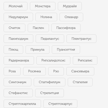
Молочай
Монстера
Муррайя
Нидулариум
Нолина
Олеандр
Очиток
Паслен
Пассифлора
Пахиподиум
Педилантус
Плектрантус
Плющ
Примула
Пуансеттия
Радермахера
Рипсалидопсис
Рипсалис
Роза
Росянка
Рэо
Сансевьера
Сингониум
Спатифиллум
Стапелия
Стефанотис
Стрелитция
Стрептокарпелла
Стрептокарпус