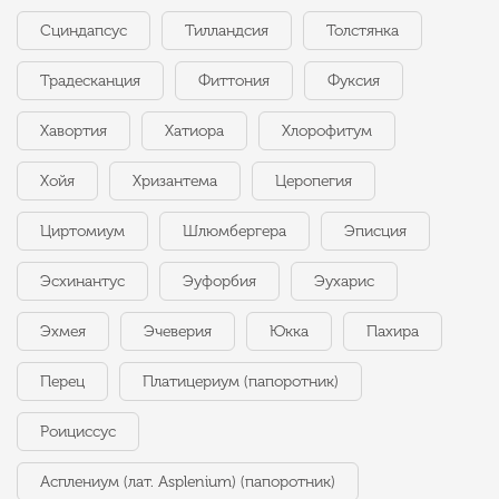
Сциндапсус
Тилландсия
Толстянка
Традесканция
Фиттония
Фуксия
Хавортия
Хатиора
Хлорофитум
Хойя
Хризантема
Церопегия
Циртомиум
Шлюмбергера
Эписция
Эсхинантус
Эуфорбия
Эухарис
Эхмея
Эчеверия
Юкка
Пахира
Перец
Платицериум (папоротник)
Роициссус
Асплениум (лат. Asplenium) (папоротник)