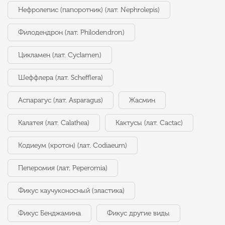
Нефролепис (папоротник) (лат. Nephrolepis)
Филодендрон (лат. Philodendron)
Цикламен (лат. Cyclamen)
Шеффлера (лат. Schefflera)
Аспарагус (лат. Asparagus)
Жасмин
Калатея (лат. Calathea)
Кактусы (лат. Cactac)
Кодиеум (кротон) (лат. Codiaeum)
Пеперомия (лат. Peperomia)
Фикус каучуконосный (эластика)
Фикус Бенджамина
Фикус другие виды