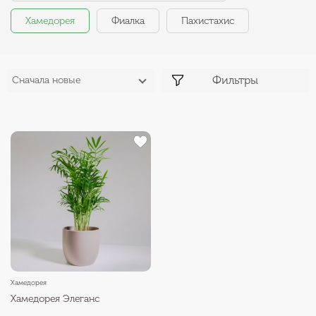
Хамедорея
Фиалка
Пахистахис
Фильтры
Сначала новые
Хамедорея
Хамедорея Элеганс