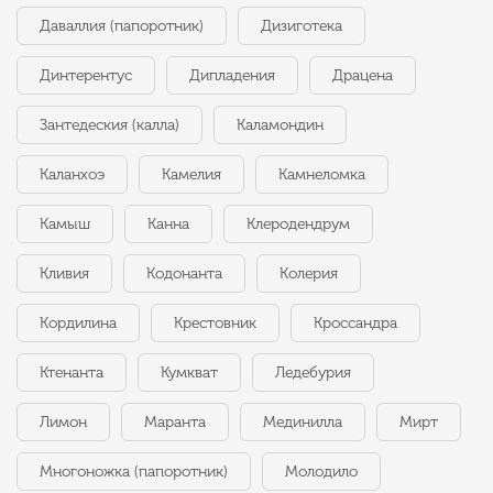
Даваллия (папоротник)
Дизиготека
Динтерентус
Дипладения
Драцена
Зантедеския (калла)
Каламондин
Каланхоэ
Камелия
Камнеломка
Камыш
Канна
Клеродендрум
Кливия
Кодонанта
Колерия
Кордилина
Крестовник
Кроссандра
Ктенанта
Кумкват
Ледебурия
Лимон
Маранта
Мединилла
Мирт
Многоножка (папоротник)
Молодило