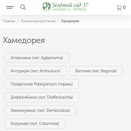
0
Главная
Комнатные растения
Хамедорея
Хамедорея
Аглаонема (лат. Aglaonema)
Антуриум (лат. Anthurium)
Бегония (лат. Begonia)
Пеларгония Pelargonium (герань)
Диффенбахия (лат. Dieffenbachia)
Замиокулькас (лат. Zamioculcas)
Колумнея (лат. Columnea)