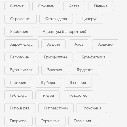
Фатсия
Орхидеи
Агава
Пальма
Строманта
Фатсхедера
Циперус
Якобиния
Адиантум (папоротник)
Адромискус
Азалия
Алоэ
Ардизия
Бальзамин
Бриофиллум
Брунфельсия
Бугенвиллея
Вриезия
Гардения
Гастерия
Гербера
Геснерия
Гибискус
Гинура
Гипоэстес
Гипоцирта
Гиппеаструм
Глоксиния
Глориоза
Гортензия
Гузмания