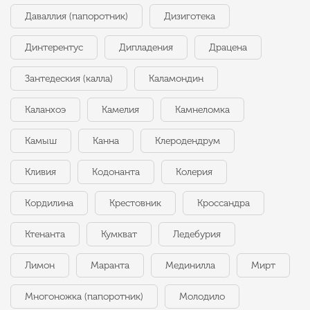
Даваллия (папоротник)
Дизиготека
Динтерентус
Дипладения
Драцена
Зантедеския (калла)
Каламондин
Каланхоэ
Камелия
Камнеломка
Камыш
Канна
Клеродендрум
Кливия
Кодонанта
Колерия
Кордилина
Крестовник
Кроссандра
Ктенанта
Кумкват
Ледебурия
Лимон
Маранта
Мединилла
Мирт
Многоножка (папоротник)
Молодило