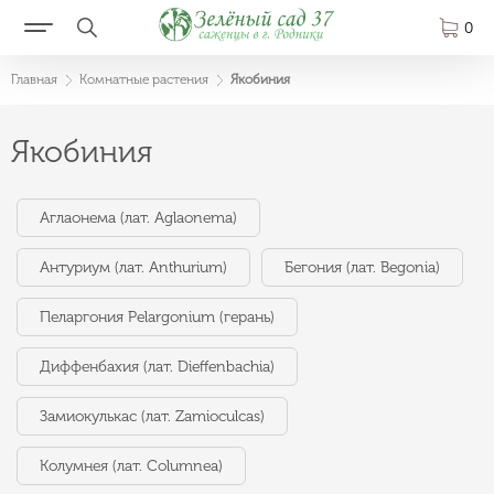
0
Главная
Комнатные растения
Якобиния
Якобиния
Аглаонема (лат. Aglaonema)
Антуриум (лат. Anthurium)
Бегония (лат. Begonia)
Пеларгония Pelargonium (герань)
Диффенбахия (лат. Dieffenbachia)
Замиокулькас (лат. Zamioculcas)
Колумнея (лат. Columnea)