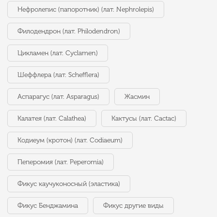
Нефролепис (папоротник) (лат. Nephrolepis)
Филодендрон (лат. Philodendron)
Цикламен (лат. Cyclamen)
Шеффлера (лат. Schefflera)
Аспарагус (лат. Asparagus)
Жасмин
Калатея (лат. Calathea)
Кактусы (лат. Cactac)
Кодиеум (кротон) (лат. Codiaeum)
Пеперомия (лат. Peperomia)
Фикус каучуконосный (эластика)
Фикус Бенджамина
Фикус другие виды