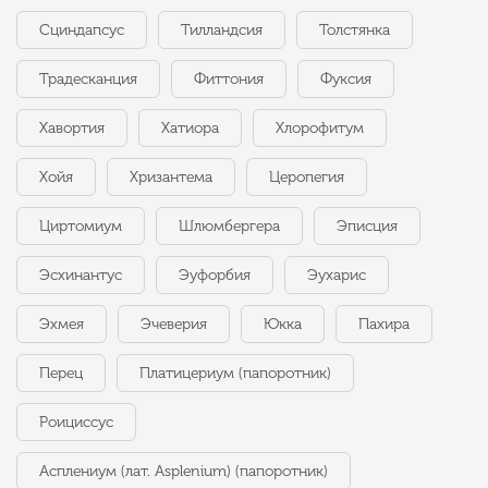
Сциндапсус
Тилландсия
Толстянка
Традесканция
Фиттония
Фуксия
Хавортия
Хатиора
Хлорофитум
Хойя
Хризантема
Церопегия
Циртомиум
Шлюмбергера
Эписция
Эсхинантус
Эуфорбия
Эухарис
Эхмея
Эчеверия
Юкка
Пахира
Перец
Платицериум (папоротник)
Роициссус
Асплениум (лат. Asplenium) (папоротник)