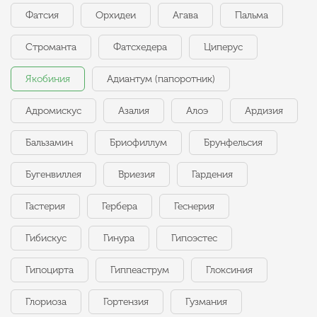
Фатсия
Орхидеи
Агава
Пальма
Строманта
Фатсхедера
Циперус
Якобиния
Адиантум (папоротник)
Адромискус
Азалия
Алоэ
Ардизия
Бальзамин
Бриофиллум
Брунфельсия
Бугенвиллея
Вриезия
Гардения
Гастерия
Гербера
Геснерия
Гибискус
Гинура
Гипоэстес
Гипоцирта
Гиппеаструм
Глоксиния
Глориоза
Гортензия
Гузмания