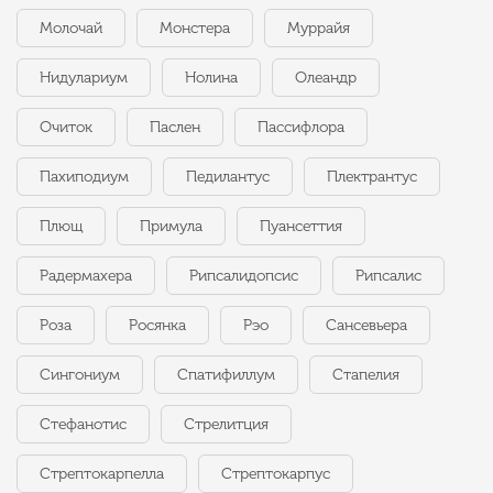
Молочай
Монстера
Муррайя
Нидулариум
Нолина
Олеандр
Очиток
Паслен
Пассифлора
Пахиподиум
Педилантус
Плектрантус
Плющ
Примула
Пуансеттия
Радермахера
Рипсалидопсис
Рипсалис
Роза
Росянка
Рэо
Сансевьера
Сингониум
Спатифиллум
Стапелия
Стефанотис
Стрелитция
Стрептокарпелла
Стрептокарпус