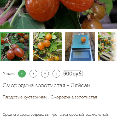
500
руб.
Размер:
XS
S
M
L
Смородина золотистая - Ляйсан
Плодовые кустарники ,
Смородина золотистая
Среднего срока созревания. Куст сильнорослый, раскидистый,