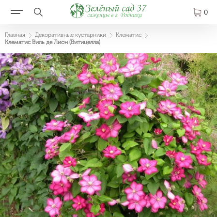
0
Главная
Декоративные кустарники
Клематис
Клематис Виль де Лион (Витицелла)