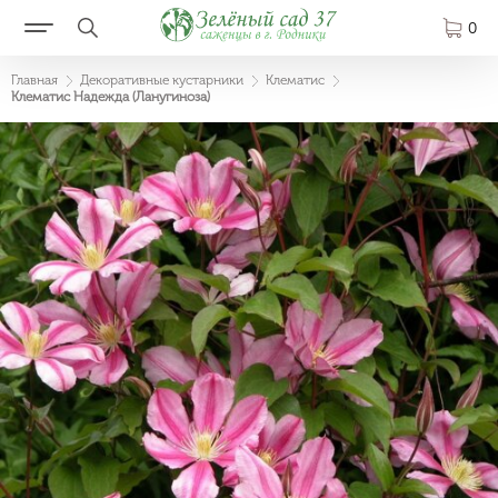
0
Главная
Декоративные кустарники
Клематис
Клематис Надежда (Ланугиноза)