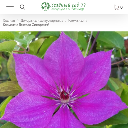
0
Главная
Декоративные кустарники
Клематис
Клематис Генерал Сикорский