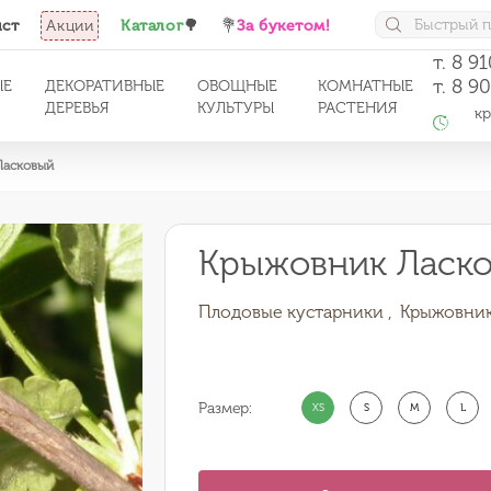
ист
Акции
Каталог
🌳
💐
За букетом!
т. 8 9
т. 8 9
ЫЕ
ДЕКОРАТИВНЫЕ
ОВОЩНЫЕ
КОМНАТНЫЕ
ДЕРЕВЬЯ
КУЛЬТУРЫ
РАСТЕНИЯ
кро
с 1
Ласковый
Крыжовник Ласк
Плодовые кустарники ,
Крыжовни
Размер:
XS
S
M
L