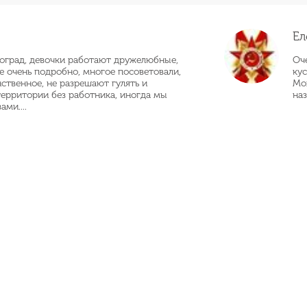
Ел
оград, девочки работают дружелюбные,
Оч
се очень подробно, многое посоветовали,
кус
нственное, не разрешают гулять и
Мо
территории без работника, иногда мы
наз
ами....