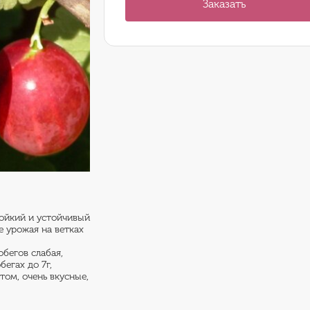
Заказать
тойкий и устойчивый
е урожая на ветках
бегов слабая,
егах до 7г,
том, очень вкусные,