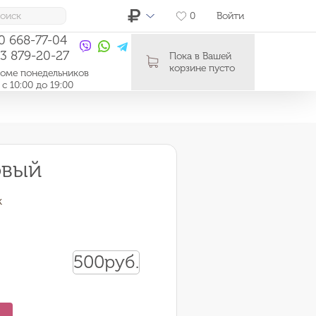
0
Войти
10 668-77-04
03 879-20-27
Пока в Вашей
корзине пусто
ме понедельников
0:00 до 19:00
овый
к
500
руб.