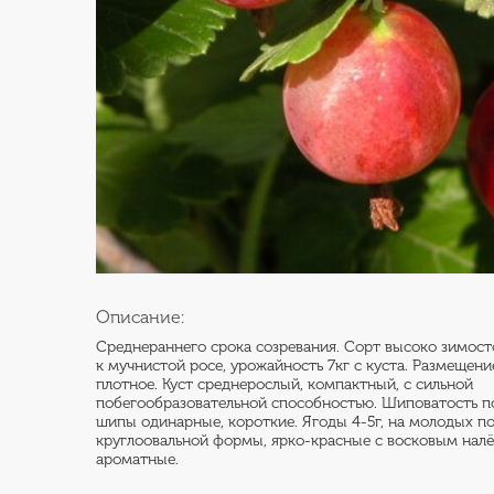
Описание:
Среднераннего срока созревания. Сорт высоко зимос
к мучнистой росе, урожайность 7кг с куста. Размещени
плотное. Куст среднерослый, компактный, с сильной
побегообразовательной способностью. Шиповатость по
шипы одинарные, короткие. Ягоды 4-5г, на молодых поб
круглоовальной формы, ярко-красные с восковым налё
ароматные.