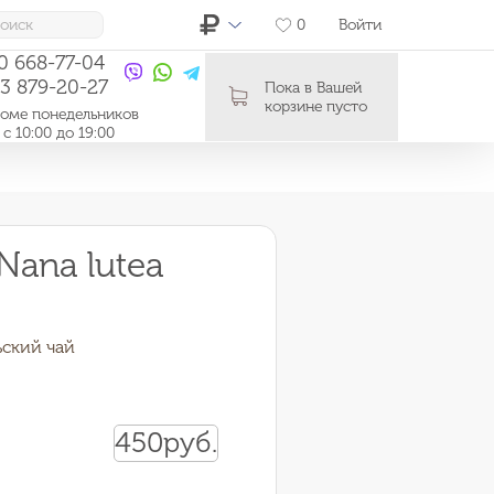
0
Войти
10 668-77-04
03 879-20-27
Пока в Вашей
корзине пусто
ме понедельников
0:00 до 19:00
Nana lutea
ьский чай
450
руб.