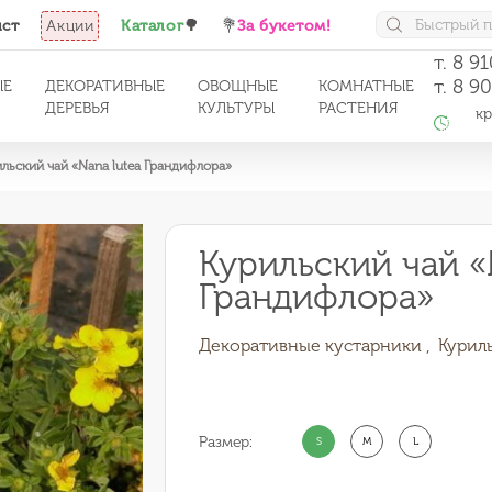
ист
Акции
Каталог
🌳
💐
За букетом!
т. 8 9
т. 8 9
ЫЕ
ДЕКОРАТИВНЫЕ
ОВОЩНЫЕ
КОМНАТНЫЕ
ДЕРЕВЬЯ
КУЛЬТУРЫ
РАСТЕНИЯ
кро
с 1
льский чай «Nana lutea Грандифлора»
Курильский чай «
Грандифлора»
Декоративные кустарники ,
Курил
Размер:
S
M
L