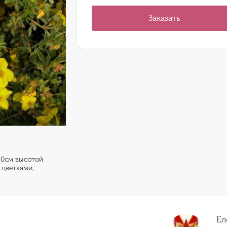
Заказать
 20см высотой
 цветками,
Ел