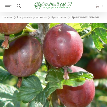
0
Главная
Плодовые кустарники
Крыжовник
Крыжовник Славный