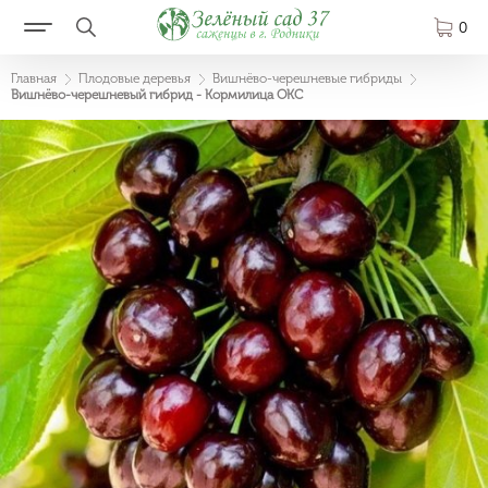
0
Главная
Плодовые деревья
Вишнёво-черешневые гибриды
Вишнёво-черешневый гибрид - Кормилица ОКС