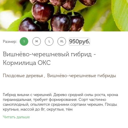
950
руб.
Размер:
S
M
L
XL
Вишнёво-черешневый гибрид -
Кормилица ОКС
Плодовые деревья ,
Вишнёво-черешневые гибриды
Гибрид вишни с черешней. Дерево средней силы роста, крона
пирамидальная, требует формирования. Сорт частично
самоплодный, опыляется средними сортами черешен. Плоды
крупные, массой до 8г, округлые, тём
Читать дальше