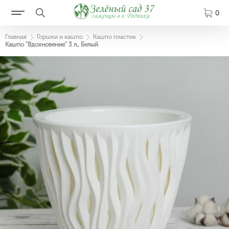
0
Главная
Горшки и кашпо
Кашпо пластик
Кашпо "Вдохновение" 3 л., Белый