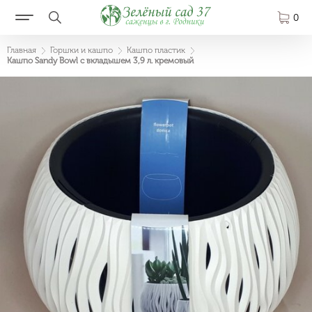
0
Главная
Горшки и кашпо
Кашпо пластик
Кашпо Sandy Bowl с вкладышем 3,9 л. кремовый