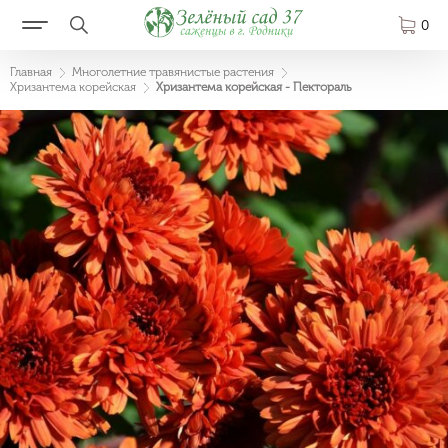
0
Главная
Многолетние травянистые растения
Хризантема корейская
Хризантема корейская - Пектораль