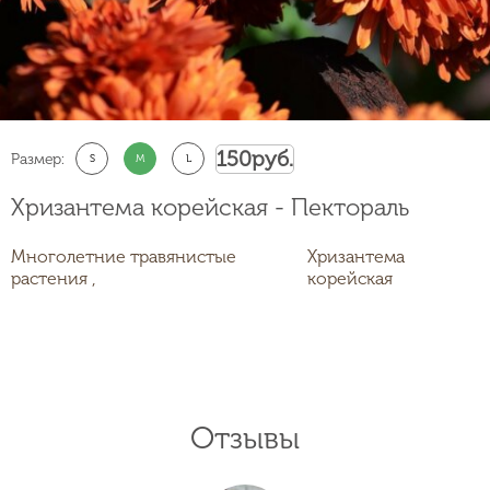
150
руб.
Размер:
S
M
L
Хризантема корейская - Пектораль
Многолетние травянистые
Хризантема
растения ,
корейская
Отзывы