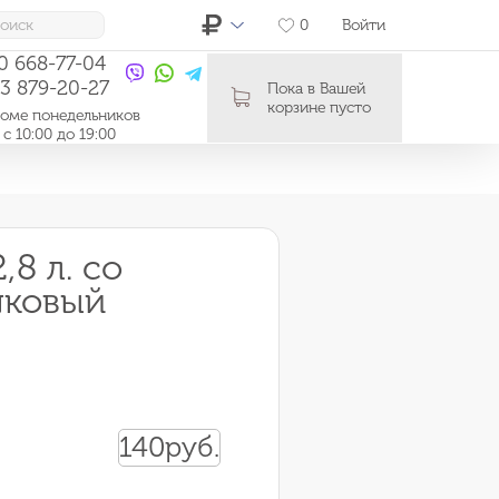
0
Войти
10 668-77-04
03 879-20-27
Пока в Вашей
корзине пусто
ме понедельников
0:00 до 19:00
,8 л. со
шковый
140
руб.