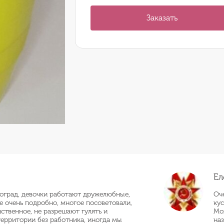
Заказать
Ел
оград, девочки работают дружелюбные,
Оч
се очень подробно, многое посоветовали,
кус
нственное, не разрешают гулять и
Мо
территории без работника, иногда мы
наз