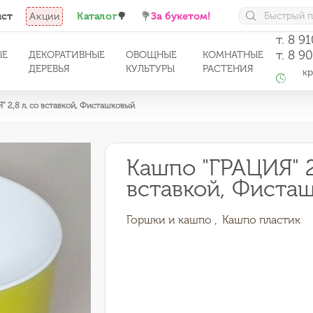
ист
Акции
Каталог
🌳
💐
За букетом!
т. 8 9
т. 8 9
ЫЕ
ДЕКОРАТИВНЫЕ
ОВОЩНЫЕ
КОМНАТНЫЕ
ДЕРЕВЬЯ
КУЛЬТУРЫ
РАСТЕНИЯ
кро
с 1
 2,8 л. со вставкой, Фисташковый
Кашпо "ГРАЦИЯ" 2
вставкой, Фиста
Горшки и кашпо ,
Кашпо пластик