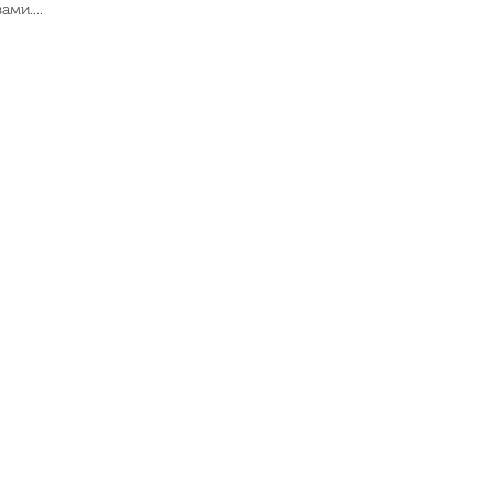
ами....