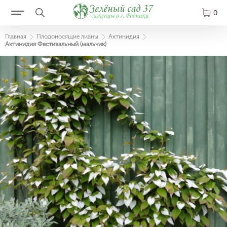
0
Главная
Плодоносящие лианы
Актинидия
Актинидия Фестивальный (мальчик)