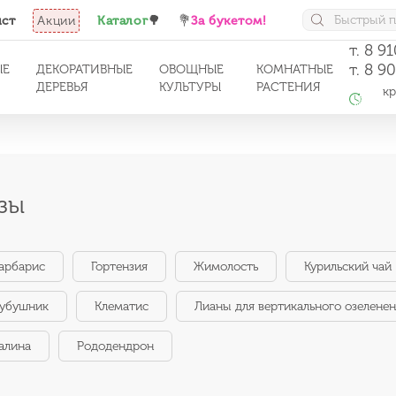
ист
Акции
Каталог
🌳
💐
За букетом!
т. 8 9
т. 8 9
ЫЕ
ДЕКОРАТИВНЫЕ
ОВОЩНЫЕ
КОМНАТНЫЕ
ДЕРЕВЬЯ
КУЛЬТУРЫ
РАСТЕНИЯ
кро
с 1
зы
арбарис
Гортензия
Жимолость
Курильский чай
убушник
Клематис
Лианы для вертикального озелене
алина
Рододендрон