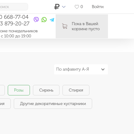
0
Войти
10 668-77-04
03 879-20-27
Пока в Вашей
корзине пусто
ме понедельников
0:00 до 19:00
По алфавиту А-Я
Розы
Сирень
Спирея
ния
Другие декоративные кустарники