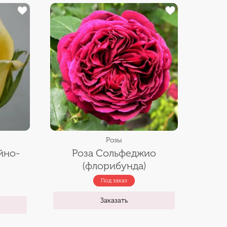
Розы
йно-
Роза Сольфеджио
(флорибунда)
Под заказ
Заказать