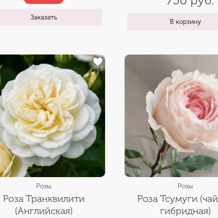
750 руб.
Заказать
В корзину
Розы
Розы
Роза Транквилити
Роза Тсумуги (ча
(Английская)
гибридная)